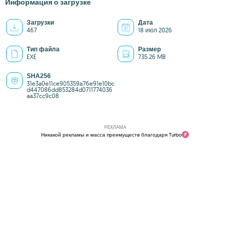
Информация о загрузке
Загрузки
Дата
467
18 июл 2026
Тип файла
Размер
EXE
735.26 MB
SHA256
31e3a0e11ce905359a76e91e10bc
d447086dd853284d0711774036
aa37cc9c08
РЕКЛАМА
Никакой рекламы и масса преимуществ благодаря Turbo