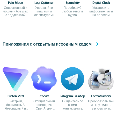
Pale Moon
Logi Options+
Speechify
Digital Clock
Современный и
Управляйте
Преобразуй
Установите
мощный браузер
мышами и
любой текст в
цифровые часы
с поддержкой
клавиатурами
аудио
на рабочем
расширений
Logitech
столе
Приложения с открытым исходным кодом
Proton VPN
Codex
Telegram Desktop
FormatFactory
Быстрый,
Официальный
Общайтесь со
Преобразовывайт
бесплатный,
помощник
всеми
между видео-,
безопасный и
OpenAI для
контактами в
звуковыми и
неограниченный
программирования
Telegram с
графическими
VPN
с ChatGPT
рабочего стола
форматами