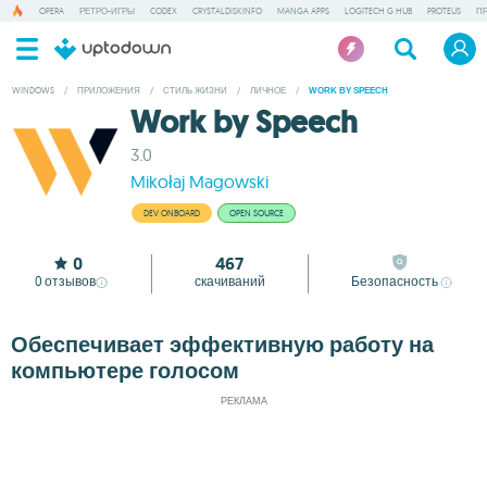
OPERA
РЕТРО-ИГРЫ
CODEX
CRYSTALDISKINFO
MANGA APPS
LOGITECH G HUB
PROTEUS
П
WINDOWS
/
ПРИЛОЖЕНИЯ
/
СТИЛЬ ЖИЗНИ
/
ЛИЧНОЕ
/
WORK BY SPEECH
Work by Speech
3.0
Mikołaj Magowski
DEV ONBOARD
OPEN SOURCE
0
467
0
отзывов
скачиваний
Безопасность
Обеспечивает эффективную работу на
компьютере голосом
РЕКЛАМА