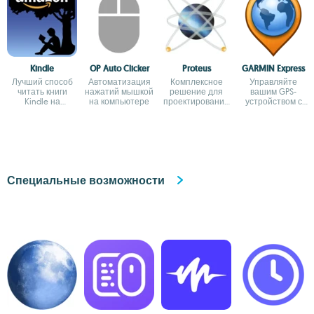
Kindle
OP Auto Clicker
Proteus
GARMIN Express
Лучший способ
Автоматизация
Комплексное
Управляйте
читать книги
нажатий мышкой
решение для
вашим GPS-
Kindle на
на компьютере
проектирования
устройством с
компьютере
электронных
помощью
схем
приложения от
Garmin
Специальные возможности