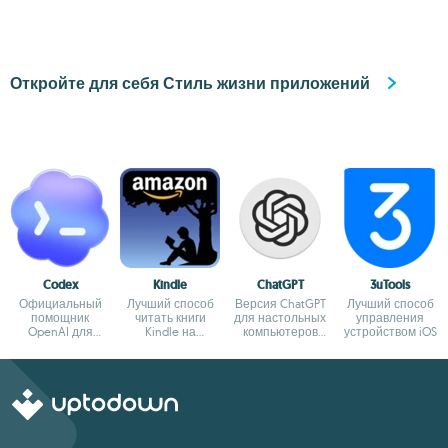
своего
компьютера
Откройте для себя Стиль жизни приложений
Codex
Kindle
ChatGPT
3uTools
Официальный
Лучший способ
Версия ChatGPT
Лучший способ
помощник
читать книги
для настольных
управления
OpenAI для
Kindle на
компьютеров
устройством iOS
программирования
компьютере
Windows
с ChatGPT